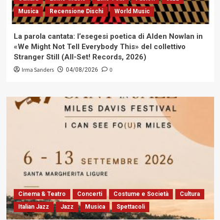
Musica
Recensione Dischi
World Music
La parola cantata: l’esegesi poetica di Alden Nowlan in
«We Might Not Tell Everybody This» del collettivo
Stranger Still (All-Set! Records, 2026)
Irma Sanders
0
04/08/2026
Cinema & Teatro
Concerti
Costume e Società
Cultura
Italian Jazz
Jazz
Musica
Spettacoli