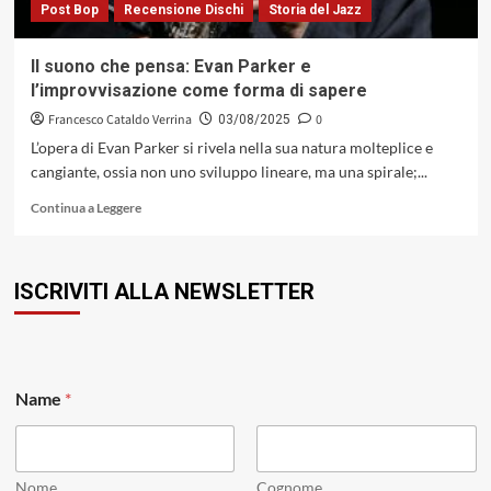
Post Bop
Recensione Dischi
Storia del Jazz
Il suono che pensa: Evan Parker e
l’improvvisazione come forma di sapere
Francesco Cataldo Verrina
0
03/08/2025
L’opera di Evan Parker si rivela nella sua natura molteplice e
cangiante, ossia non uno sviluppo lineare, ma una spirale;...
Leggi
Continua a Leggere
di
più
su
ISCRIVITI ALLA NEWSLETTER
Il
suono
che
pensa:
Evan
*
Parker
Name
*
*
e
*
l’improvvisazione
come
forma
Nome
Cognome