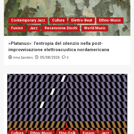
Contemporary Jazz
Cultura
Elettro-Beat
Ethno-Music
Fusion
Jazz
Recensione Dischi
World Music
«Platanus»: l’entropia del silenzio nella post-
improvvisazione elettroacustica nordamericana
Irma Sanders
0
05/08/2026
Cultura
Ethno-Music
Etno-Folk
Fusion
Jazz