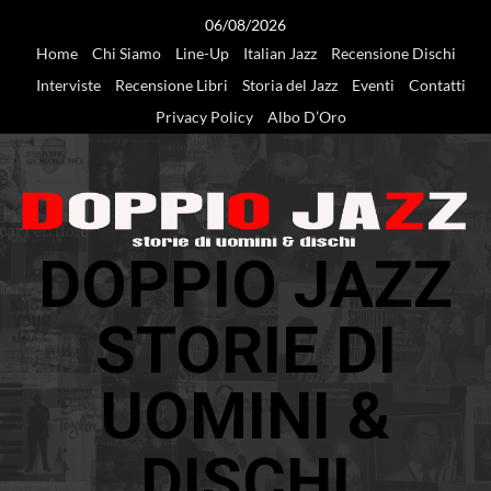
Vai
06/08/2026
al
Home
Chi Siamo
Line-Up
Italian Jazz
Recensione Dischi
contenuto
Interviste
Recensione Libri
Storia del Jazz
Eventi
Contatti
Privacy Policy
Albo D’Oro
DOPPIO JAZZ
STORIE DI
UOMINI &
DISCHI