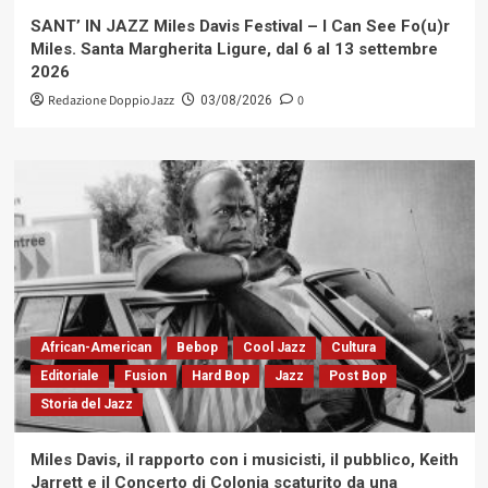
SANT’ IN JAZZ Miles Davis Festival – I Can See Fo(u)r
Miles. Santa Margherita Ligure, dal 6 al 13 settembre
2026
Redazione DoppioJazz
0
03/08/2026
African-American
Bebop
Cool Jazz
Cultura
Editoriale
Fusion
Hard Bop
Jazz
Post Bop
Storia del Jazz
Miles Davis, il rapporto con i musicisti, il pubblico, Keith
Jarrett e il Concerto di Colonia scaturito da una