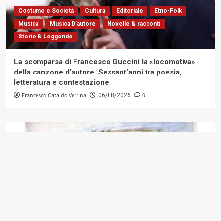
Costume e Società
Cultura
Editoriale
Etno-Folk
Musica
Musica D'autore
Novelle & racconti
Storie & Leggende
La scomparsa di Francesco Guccini la «locomotiva»
della canzone d’autore. Sessant’anni tra poesia,
letteratura e contestazione
Francesco Cataldo Verrina
0
06/08/2026
Contemporary Jazz
Cultura
Editoriale
Ethno-Music
Fusion
Jazz
Musica
Musica Classica