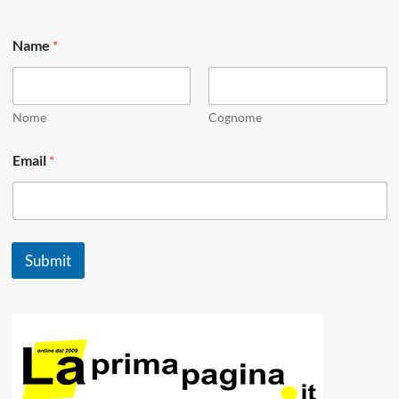
N
Name
*
a
m
e
N
a
Nome
Cognome
m
e
Email
*
*
Submit