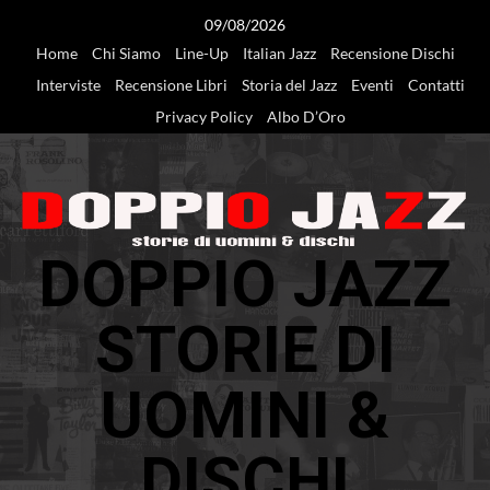
Vai
09/08/2026
al
Home
Chi Siamo
Line-Up
Italian Jazz
Recensione Dischi
contenuto
Interviste
Recensione Libri
Storia del Jazz
Eventi
Contatti
Privacy Policy
Albo D’Oro
DOPPIO JAZZ
STORIE DI
UOMINI &
DISCHI