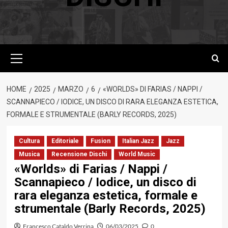
Menu
principale
HOME
2025
MARZO
6
«WORLDS» DI FARIAS / NAPPI /
SCANNAPIECO / IODICE, UN DISCO DI RARA ELEGANZA ESTETICA,
FORMALE E STRUMENTALE (BARLY RECORDS, 2025)
Cultura
Editoriale
Fusion
Italian Jazz
Jazz
Musica
Recensione Dischi
World Music
«Worlds» di Farias / Nappi /
Scannapieco / Iodice, un disco di
rara eleganza estetica, formale e
strumentale (Barly Records, 2025)
Francesco Cataldo Verrina
06/03/2025
0