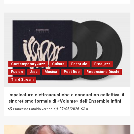
Contemporary Jazz
Cultura
Editoriale
Free jazz
Fusion
Jazz
Musica
Post Bop
Recensione Dischi
Third Stream
Impalcature elettroacustiche e conduction collettiva: il
sincretismo formale di «Volume» dell’Ensemble Infini
Francesco Cataldo Verrina
0
07/08/2026