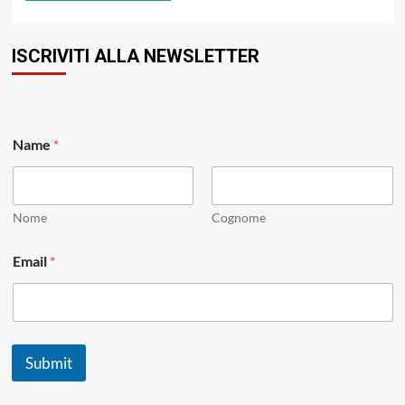
ISCRIVITI ALLA NEWSLETTER
N
Name
*
a
m
e
N
a
Nome
Cognome
m
e
Email
*
E
m
a
i
l
Submit