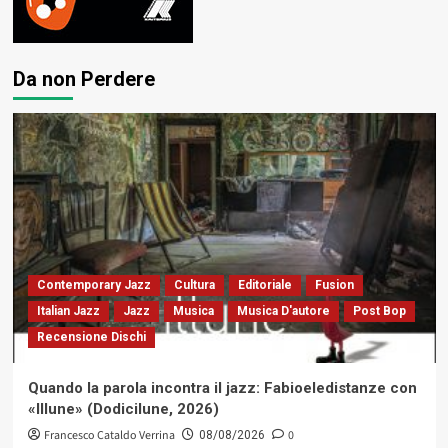
Da non Perdere
Contemporary Jazz
Cultura
Editoriale
Fusion
Italian Jazz
Jazz
Musica
Musica D'autore
Post Bop
Recensione Dischi
Quando la parola incontra il jazz: Fabioeledistanze con
«Illune» (Dodicilune, 2026)
Francesco Cataldo Verrina
0
08/08/2026