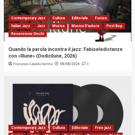
Contemporary Jazz
Cultura
Editoriale
Fusion
Italian Jazz
Jazz
Musica
Musica D'autore
Post Bop
Recensione Dischi
Quando la parola incontra il jazz: Fabioeledistanze
con «Illune» (Dodicilune, 2026)
Francesco Cataldo Verrina
0
08/08/2026
Contemporary Jazz
Cultura
Editoriale
Free jazz