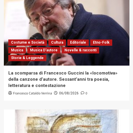
Costume e Società
Cultura
Editoriale
Etno-Folk
Musica
Musica D'autore
Novelle & racconti
Storie & Leggende
La scomparsa di Francesco Guccini la «locomotiva»
della canzone d’autore. Sessant’anni tra poesia,
letteratura e contestazione
Francesco Cataldo Verrina
0
06/08/2026