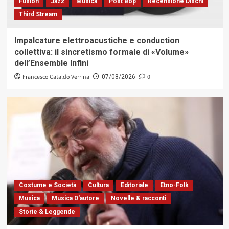
Fusion
Jazz
Musica
Post Bop
Recensione Dischi
Third Stream
Impalcature elettroacustiche e conduction
collettiva: il sincretismo formale di «Volume»
dell’Ensemble Infini
Francesco Cataldo Verrina
0
07/08/2026
Costume e Società
Cultura
Editoriale
Etno-Folk
Musica
Musica D'autore
Novelle & racconti
Storie & Leggende