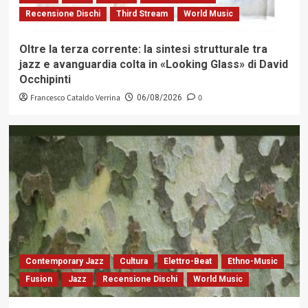
Recensione Dischi
Third Stream
World Music
Oltre la terza corrente: la sintesi strutturale tra
jazz e avanguardia colta in «Looking Glass» di David
Occhipinti
Francesco Cataldo Verrina
0
06/08/2026
Contemporary Jazz
Cultura
Elettro-Beat
Ethno-Music
Fusion
Jazz
Recensione Dischi
World Music