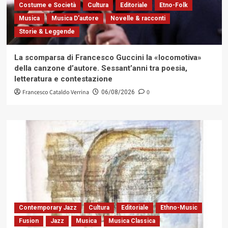
Costume e Società
Cultura
Editoriale
Etno-Folk
Musica
Musica D'autore
Novelle & racconti
Storie & Leggende
La scomparsa di Francesco Guccini la «locomotiva»
della canzone d’autore. Sessant’anni tra poesia,
letteratura e contestazione
Francesco Cataldo Verrina
0
06/08/2026
Contemporary Jazz
Cultura
Editoriale
Ethno-Music
Fusion
Jazz
Musica
Musica Classica