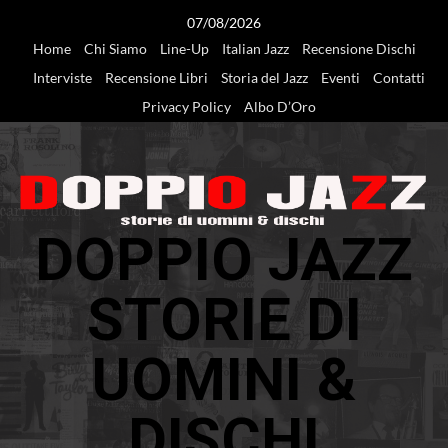
Vai
07/08/2026
al
Home
Chi Siamo
Line-Up
Italian Jazz
Recensione Dischi
contenuto
Interviste
Recensione Libri
Storia del Jazz
Eventi
Contatti
Privacy Policy
Albo D’Oro
DOPPIO JAZZ
STORIE DI
UOMINI &
DISCHI