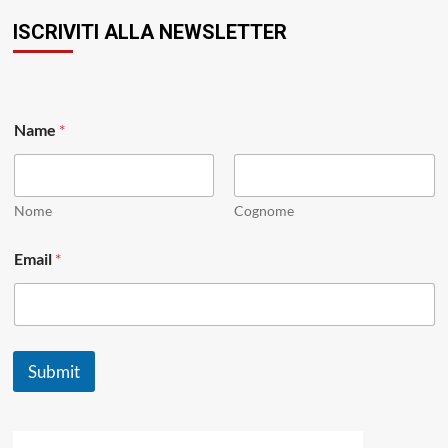
ISCRIVITI ALLA NEWSLETTER
N
Name
*
a
m
e
E
m
Nome
Cognome
a
i
Email
*
l
*
Submit