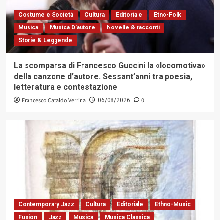
Costume e Società
Cultura
Editoriale
Etno-Folk
Musica
Musica D'autore
Novelle & racconti
Storie & Leggende
La scomparsa di Francesco Guccini la «locomotiva»
della canzone d’autore. Sessant’anni tra poesia,
letteratura e contestazione
Francesco Cataldo Verrina
0
06/08/2026
Contemporary Jazz
Cultura
Editoriale
Ethno-Music
Fusion
Jazz
Musica
Musica Classica