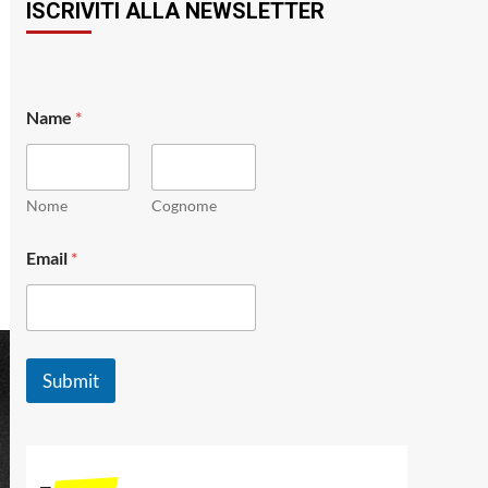
ISCRIVITI ALLA NEWSLETTER
N
Name
*
a
m
e
E
m
Nome
Cognome
a
i
Email
*
l
*
Submit