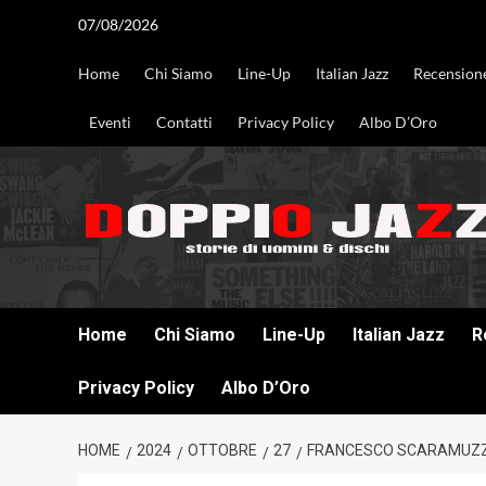
Vai
07/08/2026
al
contenuto
Home
Chi Siamo
Line-Up
Italian Jazz
Recension
Eventi
Contatti
Privacy Policy
Albo D’Oro
DOPPIO JAZZ STORIE DI UOMINI & DISCHI
Home
Chi Siamo
Line-Up
Italian Jazz
R
Privacy Policy
Albo D’Oro
HOME
2024
OTTOBRE
27
FRANCESCO SCARAMUZZIN