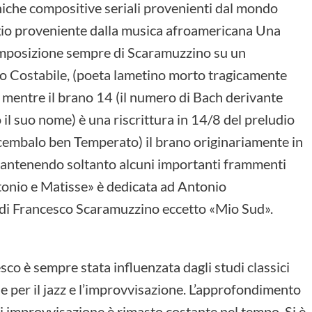
cniche compositive seriali provenienti dal mondo
uaggio proveniente dalla musica afroamericana Una
omposizione sempre di Scaramuzzino su un
o Costabile, (poeta lametino morto tragicamente
 mentre il brano 14 (il numero di Bach derivante
l suo nome) è una riscrittura in 14/8 del preludio
icembalo ben Temperato) il brano originariamente in
mantenendo soltanto alcuni importanti frammenti
ntonio e Matisse» è dedicata ad Antonio
 di Francesco Scaramuzzino eccetto «Mio Sud».
esco è sempre stata influenzata dagli studi classici
ne per il jazz e l’improvvisazione. L’approfondimento
di improvvisazione è rimasto costante nel tempo. Si è