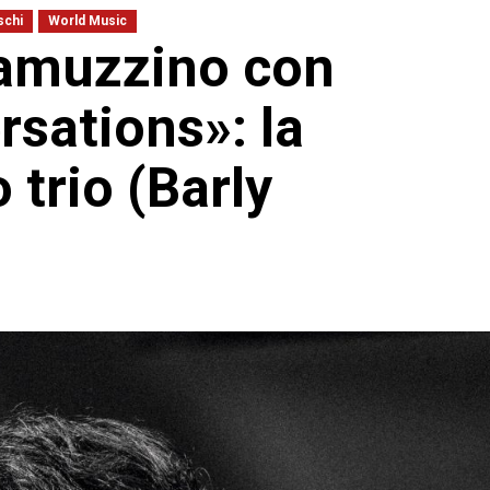
schi
World Music
amuzzino con
sations»: la
 trio (Barly