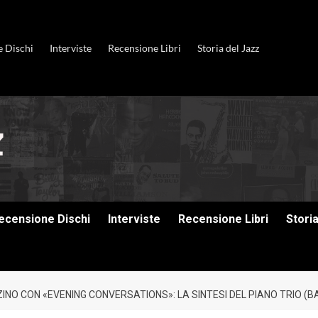
e Dischi
Interviste
Recensione Libri
Storia del Jazz
ecensione Dischi
Interviste
Recensione Libri
Stori
O CON «EVENING CONVERSATIONS»: LA SINTESI DEL PIANO TRIO (BA