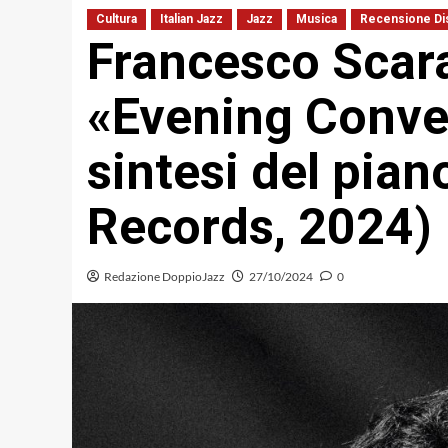
Cultura
Italian Jazz
Jazz
Musica
Recensione Di
Francesco Scar
«Evening Conver
sintesi del piano
Records, 2024)
Redazione DoppioJazz
27/10/2024
0