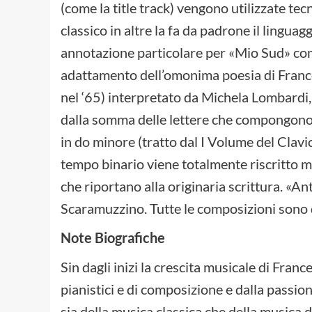
(come la title track) vengono utilizzate te
classico in altre la fa da padrone il ling
annotazione particolare per «Mio Sud» c
adattamento dell’omonima poesia di Franc
nel ‘65) interpretato da Michela Lombardi,
dalla somma delle lettere che compongono i
in do minore (tratto dal I Volume del Clav
tempo binario viene totalmente riscritto 
che riportano alla originaria scrittura. «A
Scaramuzzino. Tutte le composizioni sono
Note Biografiche
Sin dagli inizi la crescita musicale di Franc
pianistici e di composizione e dalla passio
sia della musica classica che della musica 