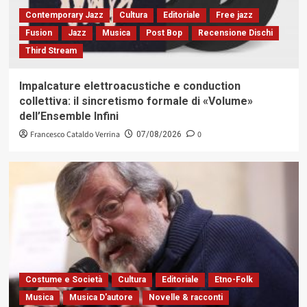
Contemporary Jazz
Cultura
Editoriale
Free jazz
Fusion
Jazz
Musica
Post Bop
Recensione Dischi
Third Stream
Impalcature elettroacustiche e conduction
collettiva: il sincretismo formale di «Volume»
dell’Ensemble Infini
Francesco Cataldo Verrina
0
07/08/2026
Costume e Società
Cultura
Editoriale
Etno-Folk
Musica
Musica D'autore
Novelle & racconti