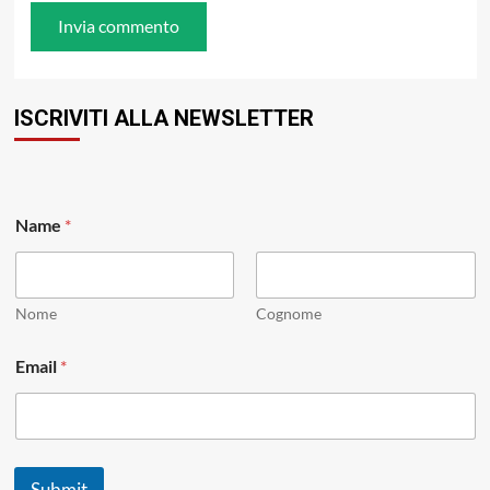
ISCRIVITI ALLA NEWSLETTER
*
Name
*
N
a
m
e
*
Nome
Cognome
Email
*
Submit