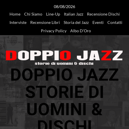
Vai
08/08/2026
al
Home
Chi Siamo
Line-Up
Italian Jazz
Recensione Dischi
contenuto
Interviste
Recensione Libri
Storia del Jazz
Eventi
Contatti
Privacy Policy
Albo D’Oro
DOPPIO JAZZ
STORIE DI
UOMINI &
DISCHI