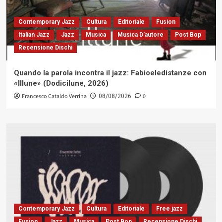
Contemporary Jazz
Cultura
Editoriale
Fusion
Italian Jazz
Jazz
Musica
Musica D'autore
Post Bop
Recensione Dischi
Quando la parola incontra il jazz: Fabioeledistanze con
«Illune» (Dodicilune, 2026)
Francesco Cataldo Verrina
0
08/08/2026
Contemporary Jazz
Cultura
Editoriale
Free jazz
Fusion
Jazz
Musica
Post Bop
Recensione Dischi