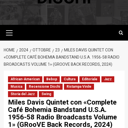
Menu
principale
HOME
2024
OTTOBRE
23
MILES DAVIS QUINTET CON
«COMPLETE CAFÉ BOHEMIA BANDSTAND U.S.A. 1956-58 RADIO
BROADCASTS VOLUME 1» (GROOVE BACK RECORDS, 2024)
African-American
Bebop
Cultura
Editoriale
Jazz
Musica
Recensione Dischi
Ristampa Vinile
Storia del Jazz
Swing
Miles Davis Quintet con «Complete
Café Bohemia Bandstand U.S.A.
1956-58 Radio Broadcasts Volume
1» (GRooVE Back Records, 2024)