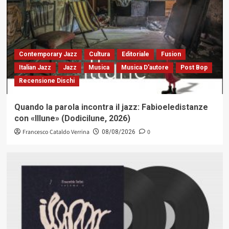
Contemporary Jazz
Cultura
Editoriale
Fusion
Italian Jazz
Jazz
Musica
Musica D'autore
Post Bop
Recensione Dischi
Quando la parola incontra il jazz: Fabioeledistanze
con «Illune» (Dodicilune, 2026)
Francesco Cataldo Verrina
0
08/08/2026