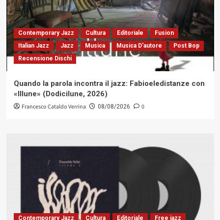
Contemporary Jazz
Cultura
Editoriale
Fusion
Italian Jazz
Jazz
Musica
Musica D'autore
Post Bop
Recensione Dischi
Quando la parola incontra il jazz: Fabioeledistanze con
«Illune» (Dodicilune, 2026)
Francesco Cataldo Verrina
0
08/08/2026
Contemporary Jazz
Cultura
Editoriale
Free jazz