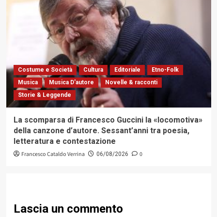
Costume e Società
Cultura
Editoriale
Etno-Folk
Musica
Musica D'autore
Novelle & racconti
Storie & Leggende
La scomparsa di Francesco Guccini la «locomotiva»
della canzone d’autore. Sessant’anni tra poesia,
letteratura e contestazione
Francesco Cataldo Verrina
0
06/08/2026
Lascia un commento