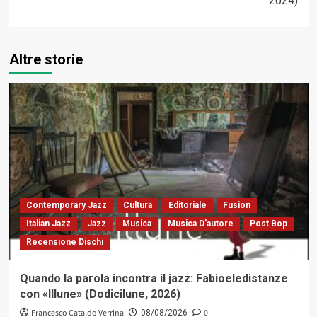
2024)
Altre storie
Contemporary Jazz
Cultura
Editoriale
Fusion
Italian Jazz
Jazz
Musica
Musica D'autore
Post Bop
Recensione Dischi
Quando la parola incontra il jazz: Fabioeledistanze
con «Illune» (Dodicilune, 2026)
Francesco Cataldo Verrina
0
08/08/2026