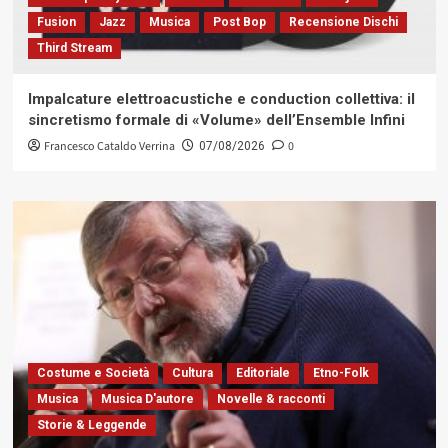
Fusion
Jazz
Musica
Post Bop
Recensione Dischi
Third Stream
Impalcature elettroacustiche e conduction collettiva: il
sincretismo formale di «Volume» dell’Ensemble Infini
Francesco Cataldo Verrina
0
07/08/2026
Costume e Società
Cultura
Editoriale
Etno-Folk
Musica
Musica D'autore
Novelle & racconti
Storie & Leggende