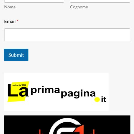
Nome
Cognome
E
Email
*
m
a
i
l
N
a
Submit
m
e
*