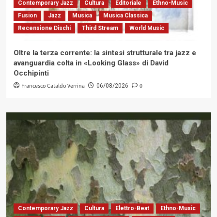
Contemporary Jazz
Cultura
Editoriale
Ethno-Music
Fusion
Jazz
Musica
Musica Classica
Recensione Dischi
Third Stream
World Music
Oltre la terza corrente: la sintesi strutturale tra jazz e
avanguardia colta in «Looking Glass» di David
Occhipinti
Francesco Cataldo Verrina
0
06/08/2026
Contemporary Jazz
Cultura
Elettro-Beat
Ethno-Music