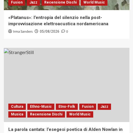
Fusion
Jazz
Recensione Dischi
World Music
«Platanus»: l’entropia del silenzio nella post-
improvvisazione elettroacustica nordamericana
Irma Sanders
0
05/08/2026
Cultura
Ethno-Music
Etno-Folk
Fusion
Jazz
Musica
Recensione Dischi
World Music
La parola cantata: l’esegesi poetica di Alden Nowlan in