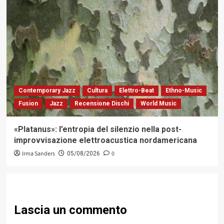
Contemporary Jazz
Cultura
Elettro-Beat
Ethno-Music
Fusion
Jazz
Recensione Dischi
World Music
«Platanus»: l’entropia del silenzio nella post-
improvvisazione elettroacustica nordamericana
Irma Sanders
0
05/08/2026
Lascia un commento