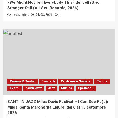
«We Might Not Tell Everybody This» del collettivo
Stranger Still (All-Set! Records, 2026)
Irma Sanders
0
04/08/2026
Cinema & Teatro
Concerti
Costume e Società
Cultura
Eventi
Italian Jazz
Jazz
Musica
Spettacoli
SANT’ IN JAZZ Miles Davis Festival – I Can See Fo(u)r
Miles. Santa Margherita Ligure, dal 6 al 13 settembre
2026