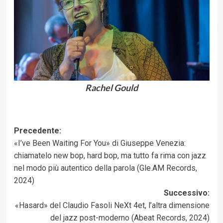
Rachel Gould
Navigazione
Precedente:
«I’ve Been Waiting For You» di Giuseppe Venezia:
articolo
chiamatelo new bop, hard bop, ma tutto fa rima con jazz
nel modo più autentico della parola (Gle.AM Records,
2024)
Successivo:
«Hasard» del Claudio Fasoli NeXt 4et, l’altra dimensione
del jazz post-moderno (Abeat Records, 2024)