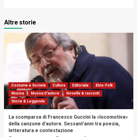
Altre storie
Costume e Società
Cultura
Editoriale
Etno-Folk
Musica
Musica D'autore
Novelle & racconti
Storie & Leggende
La scomparsa di Francesco Guccini la «locomotiva»
della canzone d’autore. Sessant’anni tra poesia,
letteratura e contestazione