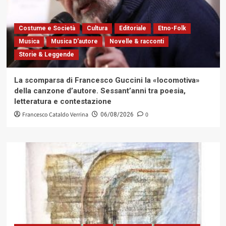
Costume e Società
Cultura
Editoriale
Etno-Folk
Musica
Musica D'autore
Novelle & racconti
Storie & Leggende
La scomparsa di Francesco Guccini la «locomotiva»
della canzone d’autore. Sessant’anni tra poesia,
letteratura e contestazione
Francesco Cataldo Verrina
0
06/08/2026