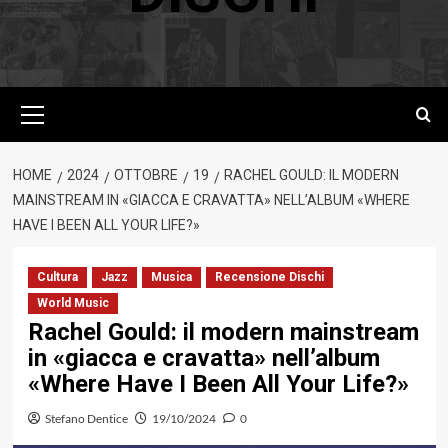
Menu
principale
HOME
2024
OTTOBRE
19
RACHEL GOULD: IL MODERN
MAINSTREAM IN «GIACCA E CRAVATTA» NELL’ALBUM «WHERE
HAVE I BEEN ALL YOUR LIFE?»
Cultura
Jazz
Musica
Recensione Dischi
World Music
Rachel Gould: il modern mainstream
in «giacca e cravatta» nell’album
«Where Have I Been All Your Life?»
Stefano Dentice
19/10/2024
0