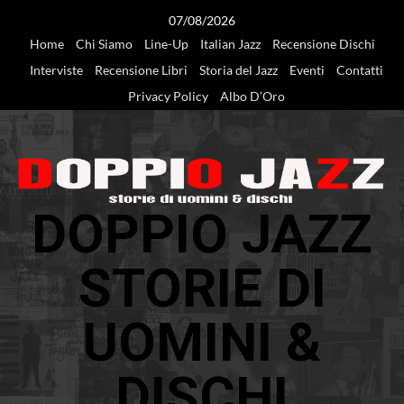
Vai
07/08/2026
al
Home
Chi Siamo
Line-Up
Italian Jazz
Recensione Dischi
contenuto
Interviste
Recensione Libri
Storia del Jazz
Eventi
Contatti
Privacy Policy
Albo D’Oro
DOPPIO JAZZ
STORIE DI
UOMINI &
DISCHI