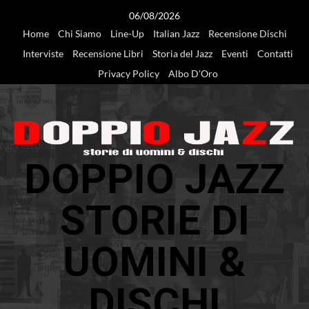
Vai
06/08/2026
al
Home
Chi Siamo
Line-Up
Italian Jazz
Recensione Dischi
contenuto
Interviste
Recensione Libri
Storia del Jazz
Eventi
Contatti
Privacy Policy
Albo D’Oro
DOPPIO JAZZ
STORIE DI
UOMINI &
DISCHI