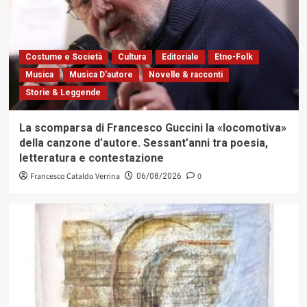
Costume e Società
Cultura
Editoriale
Etno-Folk
Musica
Musica D'autore
Novelle & racconti
Storie & Leggende
La scomparsa di Francesco Guccini la «locomotiva»
della canzone d’autore. Sessant’anni tra poesia,
letteratura e contestazione
Francesco Cataldo Verrina
0
06/08/2026