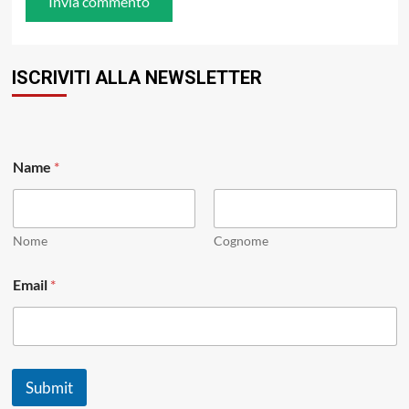
ISCRIVITI ALLA NEWSLETTER
Name
*
Nome
Cognome
N
Email
*
a
m
e
*
E
m
Submit
a