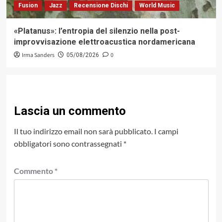
Fusion
Jazz
Recensione Dischi
World Music
«Platanus»: l’entropia del silenzio nella post-
improvvisazione elettroacustica nordamericana
Irma Sanders
0
05/08/2026
Lascia un commento
Il tuo indirizzo email non sarà pubblicato.
I campi
obbligatori sono contrassegnati
*
Commento
*