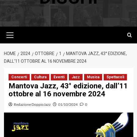
Menu
principale
HOME
2024
OTTOBRE
1
MANTOVA JAZZ, 43° EDIZIONE,
DALL’11 OTTOBRE AL 16 NOVEMBRE 2024
Concerti
Cultura
Eventi
Jazz
Musica
Spettacoli
Mantova Jazz, 43° edizione, dall’11
ottobre al 16 novembre 2024
Redazione DoppioJazz
01/10/2024
0