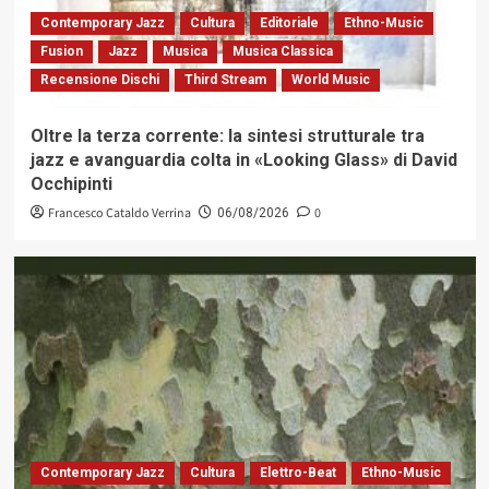
Contemporary Jazz
Cultura
Editoriale
Ethno-Music
Fusion
Jazz
Musica
Musica Classica
Recensione Dischi
Third Stream
World Music
Oltre la terza corrente: la sintesi strutturale tra
jazz e avanguardia colta in «Looking Glass» di David
Occhipinti
Francesco Cataldo Verrina
0
06/08/2026
Contemporary Jazz
Cultura
Elettro-Beat
Ethno-Music