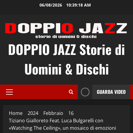
Vai
06/08/2026
10:39:19 AM
al
contenuto
DOPPIO JAZZ Storie di
Uomini & Dischi
GUARDA VIDEO
Menu
principale
Home
2024
Febbraio
16
Tiziano Gialloreto Feat. Luca Bulgarelli con
«Watching The Ceiling», un mosaico di emozioni