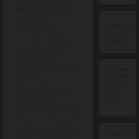
melodico-armonico
del costrutto sonoro,
altre volte
DOPPIOJAZZ
contrastante o
WEB
comunque antitetico,
MAGAZINE
se non totalmente
aderente alle
sensazioni percepite o
Direttore
Editoriale
:
estrinsecate
Francesco
dall’autore. Sovente,
Cataldo
nella mente di
Verrina
quest’ultimo quel dato
titolo dovrebbe essere
o diventare una sorta
Condirettore
: