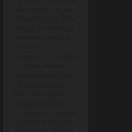
sax e sorretto da una
sinergica retroguardia
ritmica che non lascia
aria ferma. «Maja» è
un perfetto
morganatico tra basso
e chitarra, almeno
nella parte inziale. Ce
n’è comunque per
tutti. L’arrangiamento
a maglie larghe lo
consente, così ognuno
dei sodali si ritaglia un
pezzettino di gloria ad