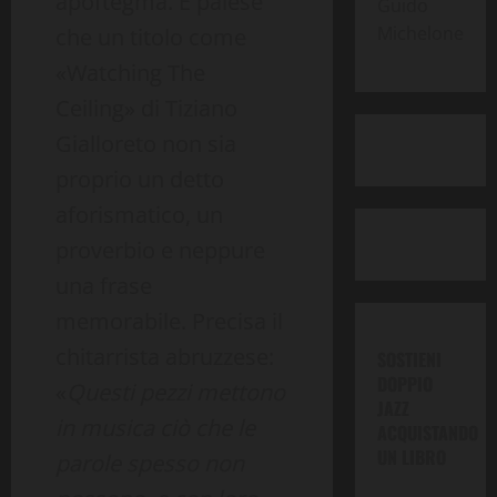
apoftegma. È palese
Guido
Michelone
che un titolo come
«Watching The
Ceiling» di Tiziano
Gialloreto non sia
proprio un detto
aforismatico, un
proverbio e neppure
una frase
memorabile. Precisa il
chitarrista abruzzese:
SOSTIENI
DOPPIO
«
Questi pezzi mettono
JAZZ
in musica ciò che le
ACQUISTANDO
UN LIBRO
parole spesso non