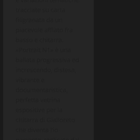
tracciate su carta
filigranata da un
piacevole afflato fra
basso e chitarra.
«Portrait N1» è una
ballata progressiva ed
increscendo, distesa,
vibrante e
documentaristica,
perfetta vetrina
espositive per la
chitarra di Gialloreto
che diventa l’io
narrante, replicato dal