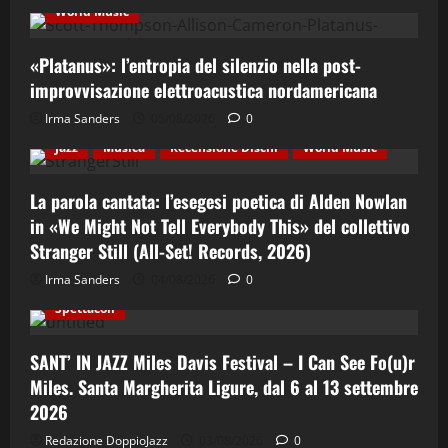
World Music
«Platanus»: l’entropia del silenzio nella post-
improvvisazione elettroacustica nordamericana
Irma Sanders
05/08/2026
0
Cultura
Ethno-Music
Etno-Folk
Fusion
Jazz
Musica
Recensione Dischi
World Music
La parola cantata: l’esegesi poetica di Alden Nowlan
in «We Might Not Tell Everybody This» del collettivo
Stranger Still (All-Set! Records, 2026)
Cinema & Teatro
Concerti
Costume e Società
Irma Sanders
04/08/2026
0
Cultura
Italian Jazz
Jazz
Musica
Spettacoli
SANT’ IN JAZZ Miles Davis Festival – I Can See Fo(u)r
Miles. Santa Margherita Ligure, dal 6 al 13 settembre
2026
Redazione DoppioJazz
03/08/2026
0