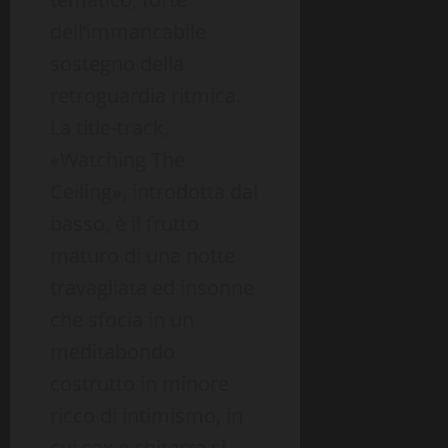
dell’immancabile
sostegno della
retroguardia ritmica.
La title-track,
«Watching The
Ceiling», introdotta dal
basso, è il frutto
maturo di una notte
travagliata ed insonne
che sfocia in un
meditabondo
costrutto in minore
ricco di intimismo, in
cui sax e chitarra si