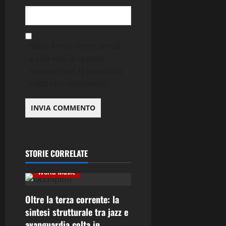
Salva il mio nome, email
e sito web in questo
browser per la prossima
Contemporary Jazz
volta che commento.
Cultura
Editoriale
Ethno-Music
Fusion
Jazz
Musica
Musica Classica
Recensione Dischi
STORIE CORRELATE
Third Stream
World Music
Oltre la terza corrente: la
sintesi strutturale tra jazz e
avanguardia colta in