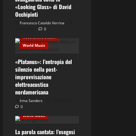
Contemporary Jazz
«Looking Glass» di David
Cultura
Elettro-Beat
Occhipinti
Ethno-Music
Fusion
Francesco Cataldo Verrina
06/08/2026
Jazz
0
Recensione Dischi
World Music
«Platanus»: l’entropia del
silenzio nella post-
improvvisazione
Cultura
Ethno-Music
elettroacustica
nordamericana
Etno-Folk
Fusion
Jazz
Musica
Irma Sanders
05/08/2026
0
Recensione Dischi
World Music
La parola cantata: l’esegesi