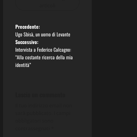
articoli
N
Precedente:
Ugo Sbisà, un uomo di Levante
a
Successivo:
Intervista a Federico Calcagno:
v
“Alla costante ricerca della mia
i
identità”
g
a
Lascia un commento
z
Il tuo indirizzo email non
sarà pubblicato.
I campi
i
obbligatori sono
o
contrassegnati
*