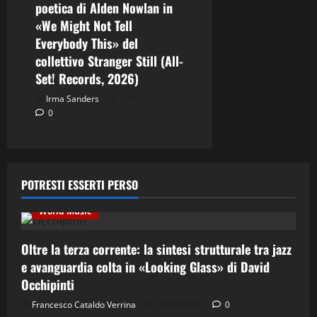
poetica di Alden Nowlan in
«We Might Not Tell
Everybody This» del
collettivo Stranger Still (All-
Set! Records, 2026)
Irma Sanders
04/08/2026
0
Contemporary Jazz
Cultura
Editoriale
Ethno-Music
Fusion
Jazz
Musica
POTRESTI ESSERTI PERSO
Musica Classica
Recensione Dischi
Third Stream
World Music
Oltre la terza corrente: la sintesi strutturale tra jazz
e avanguardia colta in «Looking Glass» di David
Occhipinti
Contemporary Jazz
Cultura
Elettro-Beat
Francesco Cataldo Verrina
06/08/2026
0
Ethno-Music
Fusion
Jazz
Recensione Dischi