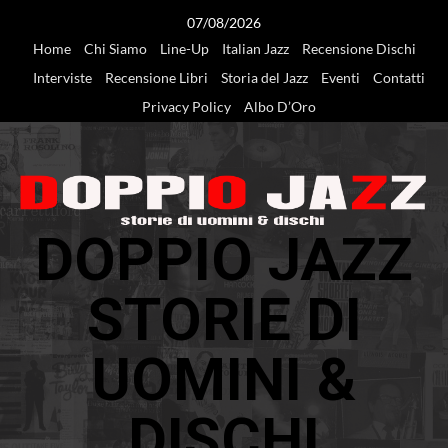
Vai
07/08/2026
al
Home
Chi Siamo
Line-Up
Italian Jazz
Recensione Dischi
contenuto
Interviste
Recensione Libri
Storia del Jazz
Eventi
Contatti
Privacy Policy
Albo D’Oro
DOPPIO JAZZ
STORIE DI
UOMINI &
DISCHI