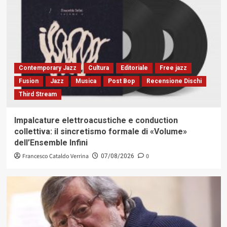
Contemporary Jazz
Cultura
Editoriale
Free jazz
Fusion
Jazz
Musica
Post Bop
Recensione Dischi
Third Stream
Impalcature elettroacustiche e conduction
collettiva: il sincretismo formale di «Volume»
dell’Ensemble Infini
Francesco Cataldo Verrina
0
07/08/2026