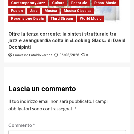
Contemporary Jazz
Cultura
Editoriale
Ethno-Music
Fusion
Jazz
Musica
Musica Classica
Recensione Dischi
Third Stream
World Music
Oltre la terza corrente: la sintesi strutturale tra
jazz e avanguardia colta in «Looking Glass» di David
Occhipinti
Francesco Cataldo Verrina
0
06/08/2026
Lascia un commento
Il tuo indirizzo email non sarà pubblicato.
I campi
obbligatori sono contrassegnati
*
Commento
*