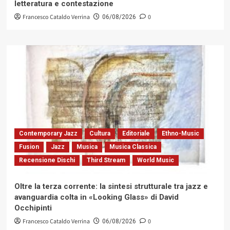
letteratura e contestazione
Francesco Cataldo Verrina
0
06/08/2026
Contemporary Jazz
Cultura
Editoriale
Ethno-Music
Fusion
Jazz
Musica
Musica Classica
Recensione Dischi
Third Stream
World Music
Oltre la terza corrente: la sintesi strutturale tra jazz e
avanguardia colta in «Looking Glass» di David
Occhipinti
Francesco Cataldo Verrina
0
06/08/2026