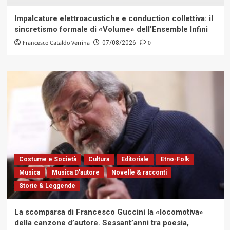
Impalcature elettroacustiche e conduction collettiva: il
sincretismo formale di «Volume» dell’Ensemble Infini
Francesco Cataldo Verrina
0
07/08/2026
Costume e Società
Cultura
Editoriale
Etno-Folk
Musica
Musica D'autore
Novelle & racconti
Storie & Leggende
La scomparsa di Francesco Guccini la «locomotiva»
della canzone d’autore. Sessant’anni tra poesia,