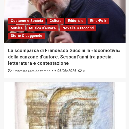
Costume e Società
Cultura
Editoriale
Etno-Folk
Musica
Musica D'autore
Novelle & racconti
Storie & Leggende
La scomparsa di Francesco Guccini la «locomotiva»
della canzone d’autore. Sessant’anni tra poesia,
letteratura e contestazione
Francesco Cataldo Verrina
0
06/08/2026