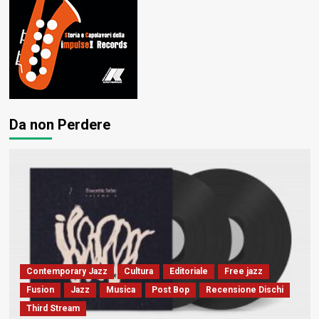
Da non Perdere
Contemporary Jazz
Cultura
Editoriale
Free jazz
Fusion
Jazz
Musica
Post Bop
Recensione Dischi
Third Stream