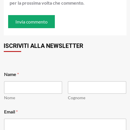
per la prossima volta che commento.
ISCRIVITI ALLA NEWSLETTER
Name
*
Nome
Cognome
E
Email
*
m
a
i
l