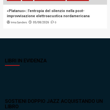
«Platanus»: l’entropia del silenzio nella post-
improvvisazione elettroacustica nordamericana
Irma Sanders
0
05/08/2026
LIBRI IN EVIDENZA
SOSTIENI DOPPIO JAZZ ACQUISTANDO UN
LIBRO