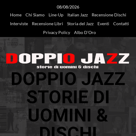
Vai
08/08/2026
al
Home
Chi Siamo
Line-Up
Italian Jazz
Recensione Dischi
contenuto
Interviste
Recensione Libri
Storia del Jazz
Eventi
Contatti
Privacy Policy
Albo D’Oro
DOPPIO JAZZ
STORIE DI
UOMINI &
DISCHI