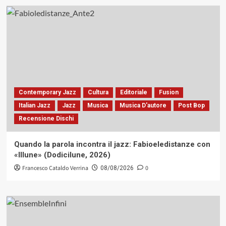
Contemporary Jazz
Cultura
Editoriale
Fusion
Italian Jazz
Jazz
Musica
Musica D'autore
Post Bop
Recensione Dischi
Quando la parola incontra il jazz: Fabioeledistanze con
«Illune» (Dodicilune, 2026)
Francesco Cataldo Verrina
0
08/08/2026