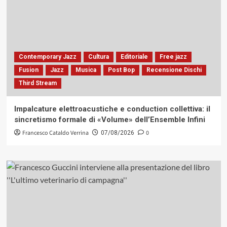
Contemporary Jazz
Cultura
Editoriale
Free jazz
Fusion
Jazz
Musica
Post Bop
Recensione Dischi
Third Stream
Impalcature elettroacustiche e conduction collettiva: il
sincretismo formale di «Volume» dell’Ensemble Infini
Francesco Cataldo Verrina
0
07/08/2026