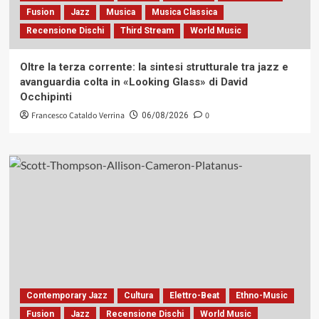
Fusion
Jazz
Musica
Musica Classica
Recensione Dischi
Third Stream
World Music
Oltre la terza corrente: la sintesi strutturale tra jazz e
avanguardia colta in «Looking Glass» di David
Occhipinti
Francesco Cataldo Verrina
0
06/08/2026
Contemporary Jazz
Cultura
Elettro-Beat
Ethno-Music
Fusion
Jazz
Recensione Dischi
World Music