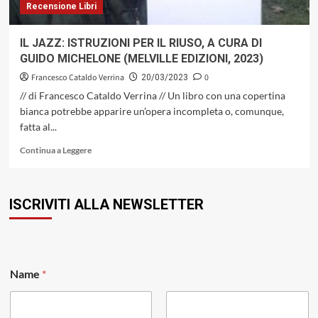
Recensione Libri
IL JAZZ: ISTRUZIONI PER IL RIUSO, A CURA DI
GUIDO MICHELONE (MELVILLE EDIZIONI, 2023)
Francesco Cataldo Verrina
0
20/03/2023
// di Francesco Cataldo Verrina // Un libro con una copertina
bianca potrebbe apparire un’opera incompleta o, comunque,
fatta al...
Leggi
Continua a Leggere
di
più
su
ISCRIVITI ALLA NEWSLETTER
IL
JAZZ:
ISTRUZIONI
PER
IL
RIUSO,
Name
*
A
CURA
DI