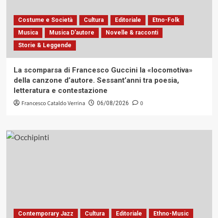
Costume e Società
Cultura
Editoriale
Etno-Folk
Musica
Musica D'autore
Novelle & racconti
Storie & Leggende
La scomparsa di Francesco Guccini la «locomotiva»
della canzone d’autore. Sessant’anni tra poesia,
letteratura e contestazione
Francesco Cataldo Verrina
0
06/08/2026
Contemporary Jazz
Cultura
Editoriale
Ethno-Music