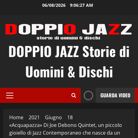
Vai
06/08/2026
9:06:28 AM
al
contenuto
DOPPIO JAZZ Storie di
Uomini & Dischi
GUARDA VIDEO
Menu
principale
Home
2021
Giugno
18
«Acquapazza» Di Joe Debono Quintet, un piccolo
gioiello di Jazz Contemporaneo che nasce da un