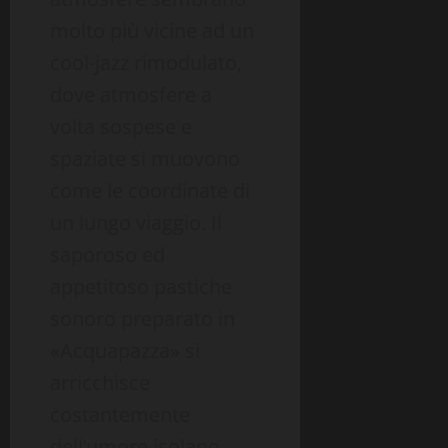
molto più vicine ad un
cool-jazz rimodulato,
dove atmosfere a
volta sospese e
spaziate si muovono
come le coordinate di
un lungo viaggio. Il
saporoso ed
appetitoso pastiche
sonoro preparato in
«Acquapazza» si
arricchisce
costantemente
dell’umore isolano,