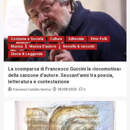
Costume e Società
Cultura
Editoriale
Etno-Folk
Musica
Musica D'autore
Novelle & racconti
Storie & Leggende
La scomparsa di Francesco Guccini la «locomotiva»
della canzone d’autore. Sessant’anni tra poesia,
letteratura e contestazione
Francesco Cataldo Verrina
0
06/08/2026