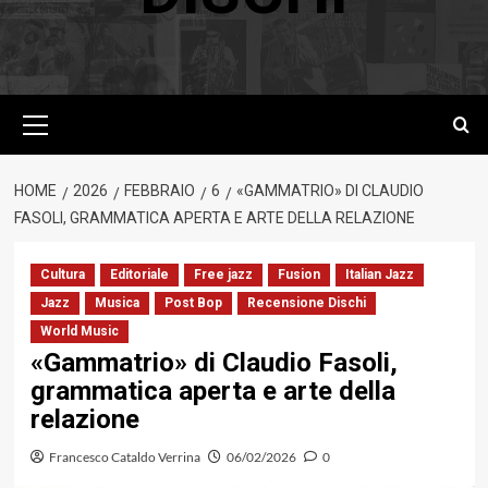
Menu
principale
HOME
2026
FEBBRAIO
6
«GAMMATRIO» DI CLAUDIO
FASOLI, GRAMMATICA APERTA E ARTE DELLA RELAZIONE
Cultura
Editoriale
Free jazz
Fusion
Italian Jazz
Jazz
Musica
Post Bop
Recensione Dischi
World Music
«Gammatrio» di Claudio Fasoli,
grammatica aperta e arte della
relazione
Francesco Cataldo Verrina
06/02/2026
0