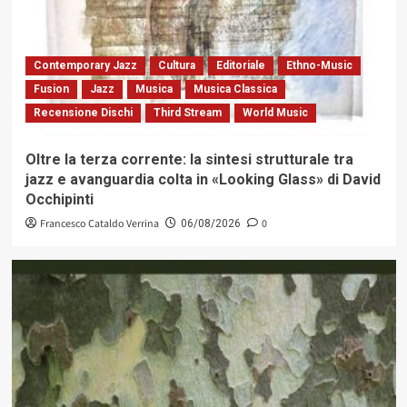
Contemporary Jazz
Cultura
Editoriale
Ethno-Music
Fusion
Jazz
Musica
Musica Classica
Recensione Dischi
Third Stream
World Music
Oltre la terza corrente: la sintesi strutturale tra
jazz e avanguardia colta in «Looking Glass» di David
Occhipinti
Francesco Cataldo Verrina
0
06/08/2026