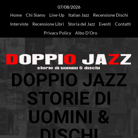
Vai
07/08/2026
al
Home
Chi Siamo
Line-Up
Italian Jazz
Recensione Dischi
contenuto
Interviste
Recensione Libri
Storia del Jazz
Eventi
Contatti
Privacy Policy
Albo D’Oro
DOPPIO JAZZ
STORIE DI
UOMINI &
DISCHI