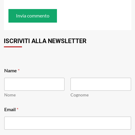
ISCRIVITI ALLA NEWSLETTER
Name
*
Nome
Cognome
E
Email
*
m
a
i
l
N