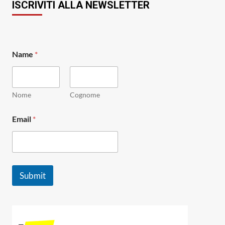
ISCRIVITI ALLA NEWSLETTER
*
Name
*
N
a
m
e
*
Nome
Cognome
Email
*
Submit