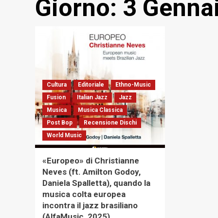
Giorno:
3 Genna
Cultura
Editoriale
Ethno-Music
Fusion
Italian Jazz
Jazz
Musica
Musica Classica
Post Bop
Recensione Dischi
World Music
«Europeo» di Christianne
Neves (ft. Amilton Godoy,
Daniela Spalletta), quando la
musica colta europea
incontra il jazz brasiliano
(AlfaMusic, 2025)