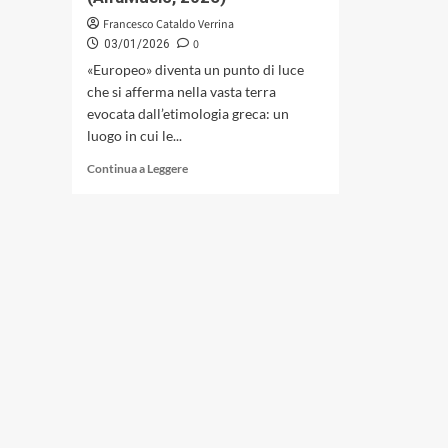
Francesco Cataldo Verrina
0
03/01/2026
«Europeo» diventa un punto di luce
che si afferma nella vasta terra
evocata dall’etimologia greca: un
luogo in cui le...
Leggi
Continua a Leggere
di
più
su
«Europeo»
di
Christianne
Neves
(ft.
Amilton
Godoy,
Daniela
Spalletta),
quando
la