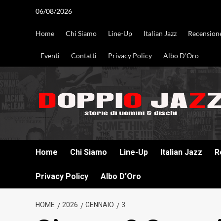
Vai
06/08/2026
al
contenuto
Home
Chi Siamo
Line-Up
Italian Jazz
Recension
Eventi
Contatti
Privacy Policy
Albo D’Oro
DOPPIO JAZZ STORIE DI UOMINI & DISCHI
Home
Chi Siamo
Line-Up
Italian Jazz
R
Privacy Policy
Albo D’Oro
HOME
2026
GENNAIO
3