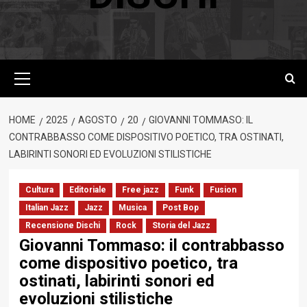
Menu
principale
HOME
2025
AGOSTO
20
GIOVANNI TOMMASO: IL
CONTRABBASSO COME DISPOSITIVO POETICO, TRA OSTINATI,
LABIRINTI SONORI ED EVOLUZIONI STILISTICHE
Cultura
Editoriale
Free jazz
Funk
Fusion
Italian Jazz
Jazz
Musica
Post Bop
Recensione Dischi
Rock
Storia del Jazz
Giovanni Tommaso: il contrabbasso
come dispositivo poetico, tra
ostinati, labirinti sonori ed
evoluzioni stilistiche