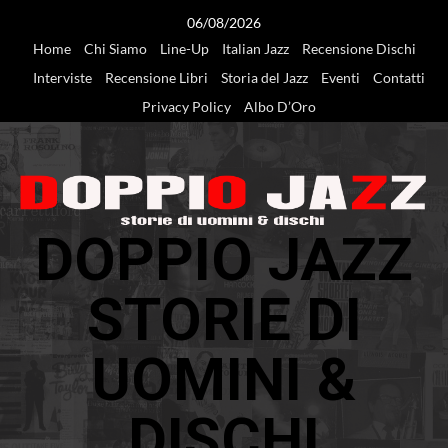
Vai
06/08/2026
al
Home
Chi Siamo
Line-Up
Italian Jazz
Recensione Dischi
contenuto
Interviste
Recensione Libri
Storia del Jazz
Eventi
Contatti
Privacy Policy
Albo D’Oro
DOPPIO JAZZ
STORIE DI
UOMINI &
DISCHI