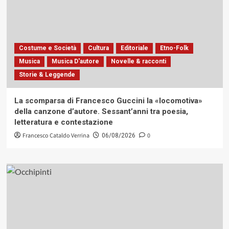
Costume e Società
Cultura
Editoriale
Etno-Folk
Musica
Musica D'autore
Novelle & racconti
Storie & Leggende
La scomparsa di Francesco Guccini la «locomotiva»
della canzone d’autore. Sessant’anni tra poesia,
letteratura e contestazione
Francesco Cataldo Verrina
0
06/08/2026