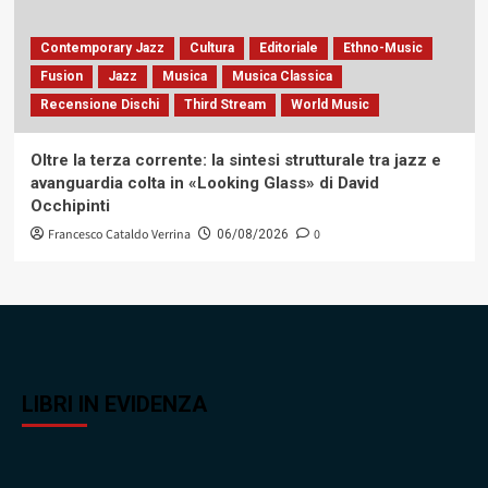
Contemporary Jazz
Cultura
Editoriale
Ethno-Music
Fusion
Jazz
Musica
Musica Classica
Recensione Dischi
Third Stream
World Music
Oltre la terza corrente: la sintesi strutturale tra jazz e
avanguardia colta in «Looking Glass» di David
Occhipinti
Francesco Cataldo Verrina
0
06/08/2026
LIBRI IN EVIDENZA