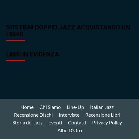
SOSTIENI DOPPIO JAZZ ACQUISTANDO UN
LIBRO
LIBRI IN EVIDENZA
Home
Chi Siamo
Line-Up
Italian Jazz
Recensione Dischi
Interviste
Recensione Libri
Storia del Jazz
Eventi
Contatti
Privacy Policy
Albo D’Oro