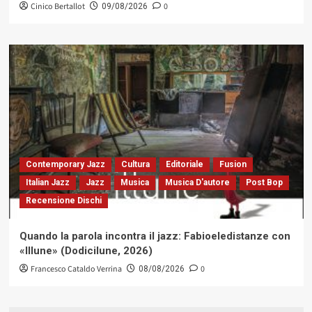
Cinico Bertallot
0
09/08/2026
Contemporary Jazz
Cultura
Editoriale
Fusion
Italian Jazz
Jazz
Musica
Musica D'autore
Post Bop
Recensione Dischi
Quando la parola incontra il jazz: Fabioeledistanze con
«Illune» (Dodicilune, 2026)
Francesco Cataldo Verrina
0
08/08/2026