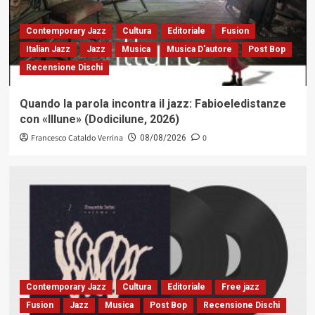
Contemporary Jazz
Cultura
Editoriale
Fusion
Italian Jazz
Jazz
Musica
Musica D'autore
Post Bop
Recensione Dischi
Quando la parola incontra il jazz: Fabioeledistanze
con «Illune» (Dodicilune, 2026)
Francesco Cataldo Verrina
0
08/08/2026
Contemporary Jazz
Cultura
Editoriale
Free jazz
Fusion
Jazz
Musica
Post Bop
Recensione Dischi