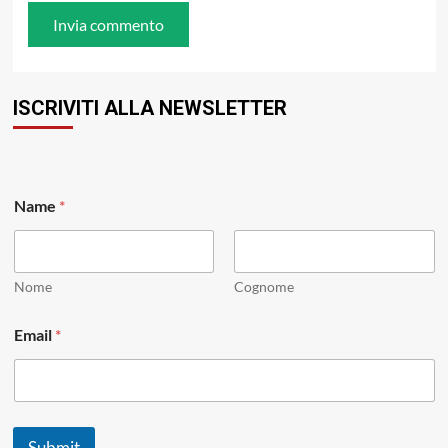
ISCRIVITI ALLA NEWSLETTER
*
Name
*
N
a
m
e
N
Nome
Cognome
a
m
Email
*
e
Submit