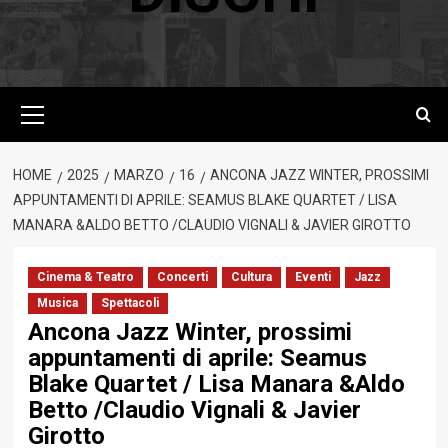
Menu
principale
HOME
2025
MARZO
16
ANCONA JAZZ WINTER, PROSSIMI
APPUNTAMENTI DI APRILE: SEAMUS BLAKE QUARTET / LISA
MANARA &ALDO BETTO /CLAUDIO VIGNALI & JAVIER GIROTTO
Cinema & Teatro
Concerti
Cultura
Eventi
Jazz
Musica
Spettacoli
Ancona Jazz Winter, prossimi
appuntamenti di aprile: Seamus
Blake Quartet / Lisa Manara &Aldo
Betto /Claudio Vignali & Javier
Girotto