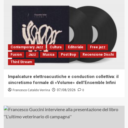
Contemporary Jazz
Cultura
Editoriale
Free jazz
Fusion
Jazz
Musica
Post Bop
Recensione Dischi
Third Stream
Impalcature elettroacustiche e conduction collettiva: il
sincretismo formale di «Volume» dell’Ensemble Infini
Francesco Cataldo Verrina
0
07/08/2026