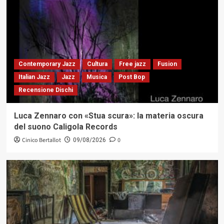
Contemporary Jazz
Cultura
Free jazz
Fusion
Italian Jazz
Jazz
Musica
Post Bop
Recensione Dischi
Luca Zennaro con «Stua scura»: la materia oscura
del suono Caligola Records
Cinico Bertallot
0
09/08/2026