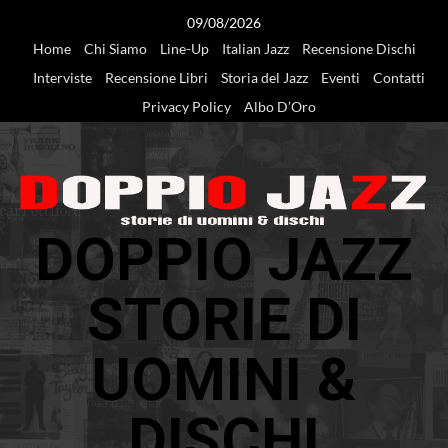
Vai
09/08/2026
al
Home
Chi Siamo
Line-Up
Italian Jazz
Recensione Dischi
contenuto
Interviste
Recensione Libri
Storia del Jazz
Eventi
Contatti
Privacy Policy
Albo D’Oro
DOPPIO JAZZ
STORIE DI
UOMINI &
DISCHI