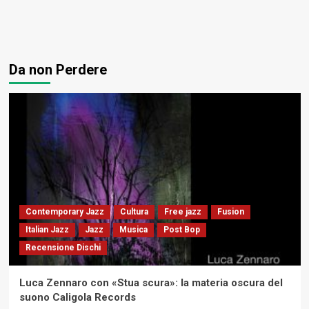
Da non Perdere
Contemporary Jazz
Cultura
Free jazz
Fusion
Italian Jazz
Jazz
Musica
Post Bop
Recensione Dischi
Luca Zennaro con «Stua scura»: la materia oscura del
suono Caligola Records