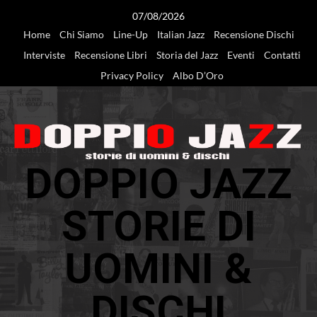
Vai
07/08/2026
al
Home
Chi Siamo
Line-Up
Italian Jazz
Recensione Dischi
contenuto
Interviste
Recensione Libri
Storia del Jazz
Eventi
Contatti
Privacy Policy
Albo D’Oro
DOPPIO JAZZ
STORIE DI
UOMINI &
DISCHI