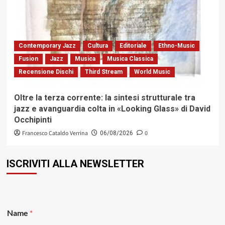
Contemporary Jazz
Cultura
Editoriale
Ethno-Music
Fusion
Jazz
Musica
Musica Classica
Recensione Dischi
Third Stream
World Music
Oltre la terza corrente: la sintesi strutturale tra
jazz e avanguardia colta in «Looking Glass» di David
Occhipinti
Francesco Cataldo Verrina
0
06/08/2026
ISCRIVITI ALLA NEWSLETTER
*
Name
*
E
m