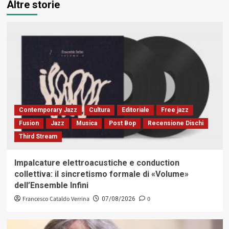
Altre storie
Contemporary Jazz
Cultura
Editoriale
Free jazz
Fusion
Jazz
Musica
Post Bop
Recensione Dischi
Third Stream
Impalcature elettroacustiche e conduction
collettiva: il sincretismo formale di «Volume»
dell’Ensemble Infini
Francesco Cataldo Verrina
0
07/08/2026