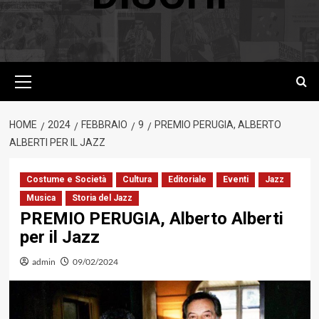
Menu
principale
HOME
2024
FEBBRAIO
9
PREMIO PERUGIA, ALBERTO
ALBERTI PER IL JAZZ
Costume e Società
Cultura
Editoriale
Eventi
Jazz
Musica
Storia del Jazz
PREMIO PERUGIA, Alberto Alberti
per il Jazz
admin
09/02/2024