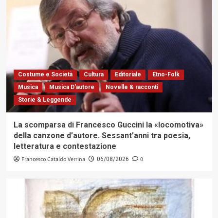
Costume e Società
Cultura
Editoriale
Etno-Folk
Musica
Musica D'autore
Novelle & racconti
Storie & Leggende
La scomparsa di Francesco Guccini la «locomotiva»
della canzone d’autore. Sessant’anni tra poesia,
letteratura e contestazione
Francesco Cataldo Verrina
0
06/08/2026