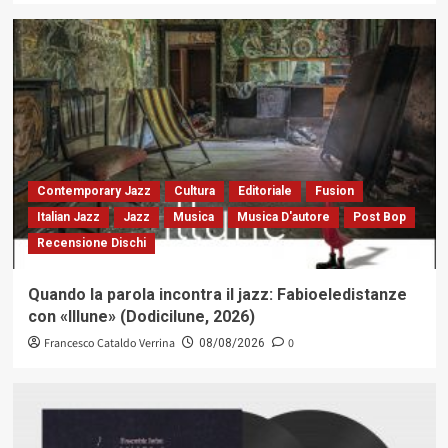
Contemporary Jazz
Cultura
Editoriale
Fusion
Italian Jazz
Jazz
Musica
Musica D'autore
Post Bop
Recensione Dischi
Quando la parola incontra il jazz: Fabioeledistanze
con «Illune» (Dodicilune, 2026)
Francesco Cataldo Verrina
0
08/08/2026