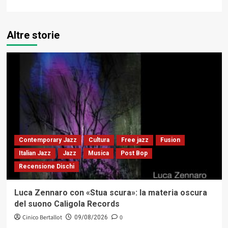
Altre storie
Contemporary Jazz
Cultura
Free jazz
Fusion
Italian Jazz
Jazz
Musica
Post Bop
Recensione Dischi
Luca Zennaro con «Stua scura»: la materia oscura
del suono Caligola Records
Cinico Bertallot
0
09/08/2026