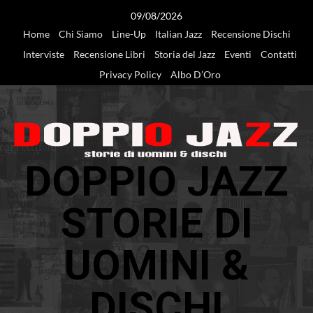
Vai
09/08/2026
al
Home
Chi Siamo
Line-Up
Italian Jazz
Recensione Dischi
contenuto
Interviste
Recensione Libri
Storia del Jazz
Eventi
Contatti
Privacy Policy
Albo D’Oro
DOPPIO JAZZ
STORIE DI
UOMINI &
DISCHI