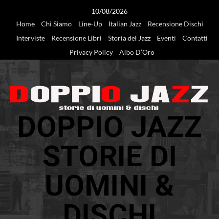
Vai
10/08/2026
al
Home
Chi Siamo
Line-Up
Italian Jazz
Recensione Dischi
contenuto
Interviste
Recensione Libri
Storia del Jazz
Eventi
Contatti
Privacy Policy
Albo D’Oro
DOPPIO JAZZ
STORIE DI
UOMINI &
DISCHI