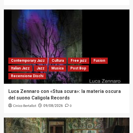
Contemporary Jazz
Cultura
Free jazz
Fusion
Italian Jazz
Jazz
Musica
Post Bop
Recensione Dischi
Luca Zennaro con «Stua scura»: la materia oscura
del suono Caligola Records
Cinico Bertallot
0
09/08/2026