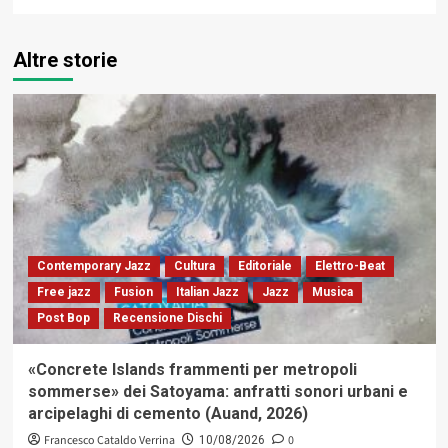
Altre storie
Contemporary Jazz
Cultura
Editoriale
Elettro-Beat
Free jazz
Fusion
Italian Jazz
Jazz
Musica
Post Bop
Recensione Dischi
«Concrete Islands frammenti per metropoli
sommerse» dei Satoyama: anfratti sonori urbani e
arcipelaghi di cemento (Auand, 2026)
Francesco Cataldo Verrina
0
10/08/2026