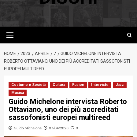
Menu
principale
HOME
2023
APRILE
7
GUIDO MICHELONE INTERVISTA
ROBERTO OTTAVIANO, UNO DEI PIÙ ACCREDITATI SASSOFONISTI
EUROPEI MULTIREED
Costume e Società
Cultura
Fusion
Interviste
Jazz
Musica
Guido Michelone intervista Roberto
Ottaviano, uno dei più accreditati
sassofonisti europei multireed
Guido Michelone
07/04/2023
0