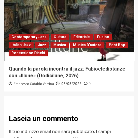
Contemporary Jazz
Cultura
Editoriale
Fusion
Italian Jazz
Jazz
Musica
Musica D'autore
Post Bop
Recensione Dischi
Quando la parola incontra il jazz: Fabioeledistanze
con «Illune» (Dodicilune, 2026)
Francesco Cataldo Verrina
0
08/08/2026
Lascia un commento
Il tuo indirizzo email non sarà pubblicato.
I campi