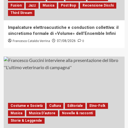
Fusion
Jazz
Musica
Post Bop
Recensione Dischi
Third Stream
Impalcature elettroacustiche e conduction collettiva: il
sincretismo formale di «Volume» dell’Ensemble Infini
Francesco Cataldo Verrina
0
07/08/2026
Costume e Società
Cultura
Editoriale
Etno-Folk
Musica
Musica D'autore
Novelle & racconti
Storie & Leggende