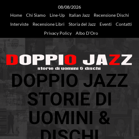
Vai
08/08/2026
al
Home
Chi Siamo
Line-Up
Italian Jazz
Recensione Dischi
contenuto
Interviste
Recensione Libri
Storia del Jazz
Eventi
Contatti
Privacy Policy
Albo D’Oro
DOPPIO JAZZ
STORIE DI
UOMINI &
DISCHI