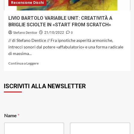
Recensione Dischi
LIVIO BARTOLO VARIABLE UNIT: CREATIVITÀ A
BRIGLIE SCIOLTE IN «START FROM SCRATCH»
Stefano Dentice
0
21/10/2022
// di Stefano Dentice // Fra ipnotiche asperità armoniche,
intrecci sonori dal potere «affabulatorio» e una forma radicale
di massima...
Leggi
Continua a Leggere
di
più
su
ISCRIVITI ALLA NEWSLETTER
LIVIO
BARTOLO
VARIABLE
UNIT:
CREATIVITÀ
E
A
Name
*
m
BRIGLIE
a
SCIOLTE
i
IN
l