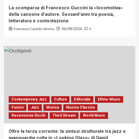
La scomparsa di Francesco Guccini la «locomotiva»
della canzone d’autore. Sessant’anni tra poesia,
letteratura e contestazione
Francesco Cataldo Verrina
0
06/08/2026
Contemporary Jazz
Cultura
Editoriale
Ethno-Music
Fusion
Jazz
Musica
Musica Classica
Recensione Dischi
Third Stream
World Music
Oltre la terza corrente: la sintesi strutturale tra jazz e
avanguardia colta in «Looking Glass» di David