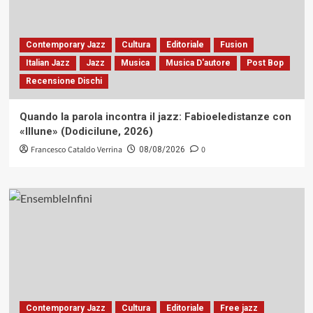
Contemporary Jazz
Cultura
Editoriale
Fusion
Italian Jazz
Jazz
Musica
Musica D'autore
Post Bop
Recensione Dischi
Quando la parola incontra il jazz: Fabioeledistanze con
«Illune» (Dodicilune, 2026)
Francesco Cataldo Verrina
0
08/08/2026
Contemporary Jazz
Cultura
Editoriale
Free jazz