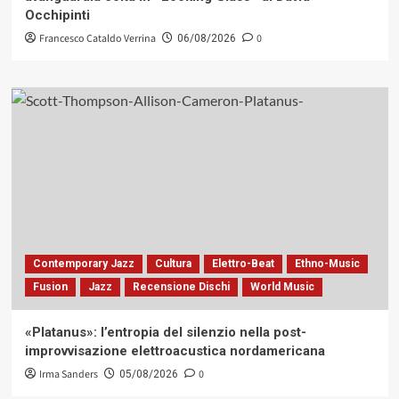
Occhipinti
Francesco Cataldo Verrina
0
06/08/2026
Contemporary Jazz
Cultura
Elettro-Beat
Ethno-Music
Fusion
Jazz
Recensione Dischi
World Music
«Platanus»: l’entropia del silenzio nella post-
improvvisazione elettroacustica nordamericana
Irma Sanders
0
05/08/2026