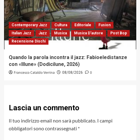
Contemporary Jazz
Cultura
Editoriale
Fusion
Italian Jazz
Jazz
Musica
Musica D'autore
Post Bop
Recensione Dischi
Quando la parola incontra il jazz: Fabioeledistanze
con «Illune» (Dodicilune, 2026)
Francesco Cataldo Verrina
0
08/08/2026
Lascia un commento
Il tuo indirizzo email non sarà pubblicato.
I campi
obbligatori sono contrassegnati
*