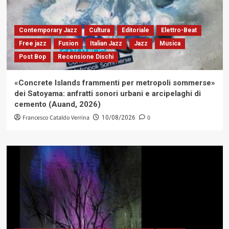
Contemporary Jazz
Cultura
Editoriale
Elettro-Beat
Free jazz
Fusion
Italian Jazz
Jazz
Musica
Post Bop
Recensione Dischi
«Concrete Islands frammenti per metropoli sommerse»
dei Satoyama: anfratti sonori urbani e arcipelaghi di
cemento (Auand, 2026)
Francesco Cataldo Verrina
0
10/08/2026