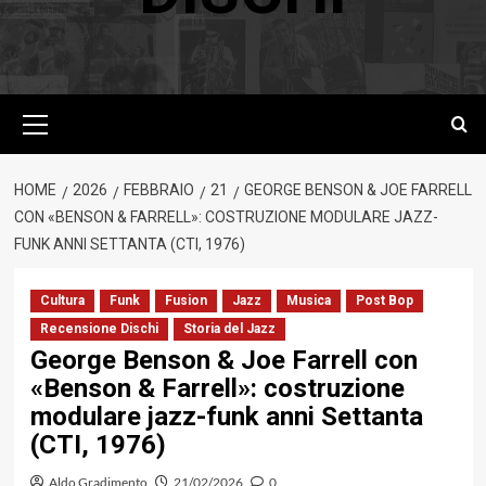
Menu
principale
HOME
2026
FEBBRAIO
21
GEORGE BENSON & JOE FARRELL
CON «BENSON & FARRELL»: COSTRUZIONE MODULARE JAZZ-
FUNK ANNI SETTANTA (CTI, 1976)
Cultura
Funk
Fusion
Jazz
Musica
Post Bop
Recensione Dischi
Storia del Jazz
George Benson & Joe Farrell con
«Benson & Farrell»: costruzione
modulare jazz-funk anni Settanta
(CTI, 1976)
Aldo Gradimento
21/02/2026
0