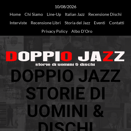
Vai
10/08/2026
al
Home
Chi Siamo
Line-Up
Italian Jazz
Recensione Dischi
contenuto
Interviste
Recensione Libri
Storia del Jazz
Eventi
Contatti
Privacy Policy
Albo D’Oro
DOPPIO JAZZ
STORIE DI
UOMINI &
DISCHI