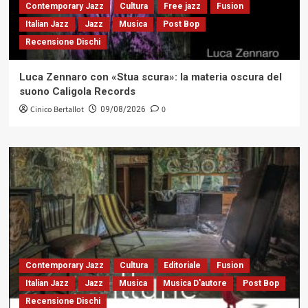
Contemporary Jazz
Cultura
Free jazz
Fusion
Italian Jazz
Jazz
Musica
Post Bop
Recensione Dischi
Luca Zennaro con «Stua scura»: la materia oscura del
suono Caligola Records
Cinico Bertallot
0
09/08/2026
Contemporary Jazz
Cultura
Editoriale
Fusion
Italian Jazz
Jazz
Musica
Musica D'autore
Post Bop
Recensione Dischi