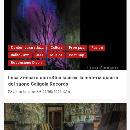
Contemporary Jazz
Cultura
Free jazz
Fusion
Italian Jazz
Jazz
Musica
Post Bop
Recensione Dischi
Luca Zennaro con «Stua scura»: la materia oscura
del suono Caligola Records
Cinico Bertallot
0
09/08/2026