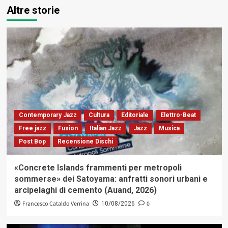
Altre storie
Contemporary Jazz
Cultura
Editoriale
Elettro-Beat
Free jazz
Fusion
Italian Jazz
Jazz
Musica
Post Bop
Recensione Dischi
«Concrete Islands frammenti per metropoli
sommerse» dei Satoyama: anfratti sonori urbani e
arcipelaghi di cemento (Auand, 2026)
Francesco Cataldo Verrina
0
10/08/2026