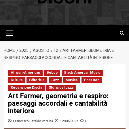
Menu
principale
HOME
2025
AGOSTO
12
ART FARMER, GEOMETRIA E
RESPIRO: PAESAGGI ACCORDALI E CANTABILITÀ INTERIORE
African-American
Bebop
Black Amercan Music
Cultura
Editoriale
Jazz
Musica
Post Bop
Recensione Dischi
Storia del Jazz
Art Farmer, geometria e respiro:
paesaggi accordali e cantabilità
interiore
Francesco Cataldo Verrina
12/08/2025
0