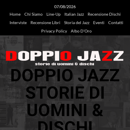
Vai
07/08/2026
al
Home
Chi Siamo
Line-Up
Italian Jazz
Recensione Dischi
contenuto
Interviste
Recensione Libri
Storia del Jazz
Eventi
Contatti
Privacy Policy
Albo D’Oro
DOPPIO JAZZ
STORIE DI
UOMINI &
DISCHI