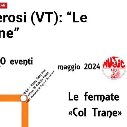
oli
osi (VT): “Le
ne”