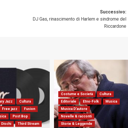
Successivo:
DJ Gas, rinascimento di Harlem e sindrome del
Riccardone
Costume e Società
Cultura
ry Jazz
Cultura
Editoriale
Etno-Folk
Musica
Free jazz
Fusion
Musica D'autore
sica
Post Bop
Novelle & racconti
 Dischi
Third Stream
Storie & Leggende