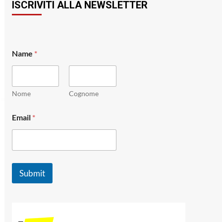
ISCRIVITI ALLA NEWSLETTER
Name
*
Nome
Cognome
*
Email
*
E
m
a
i
l
N
Submit
a
m
e