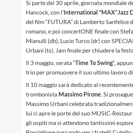
Si parte del 30 aprile, giornata mondiale 
Hancock, con l’
International “MAX”Jazz 
del film “FUTURA” di Lamberto Sanfelice d
romano, e poi concertONE finale con Stefan
Mianulli (db), Lucio Turco (dr) con SPECI
Urbani (ts). Jam finale per chiudere la festa
Il 3 maggio, serata “
Time To Swing
“, appun
trio per promuovere il suo ultimo lavoro di
Il 10 maggio sarà dedicato al recentemen
trombonista
Massimo Pirone
. Si prosegu
Massimo Urbani celebrata tradizionalmente
lui ci apre le porte del suo MUSIC-Restau
gli ospiti ma si attendono tantissimi espo
Rosciglione passando per i fratelli Cutello e