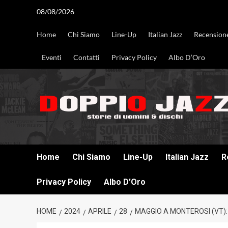
Vai
08/08/2026
al
contenuto
Home
Chi Siamo
Line-Up
Italian Jazz
Recension
Eventi
Contatti
Privacy Policy
Albo D’Oro
DOPPIO JAZZ STORIE DI UOMINI & DISCHI
Home
Chi Siamo
Line-Up
Italian Jazz
R
Privacy Policy
Albo D’Oro
HOME
2024
APRILE
28
MAGGIO A MONTEROSI (VT):