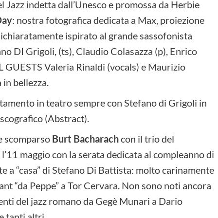
del Jazz indetta dall’Unesco e promossa da Herbie
Day
: nostra fotografica dedicata a Max, proiezione
ichiaratamente ispirato al grande sassofonista
o DI Grigoli, (ts), Claudio Colasazza (p), Enrico
AL GUESTS Valeria Rinaldi (vocals) e Maurizio
 in bellezza.
tamento in teatro sempre con Stefano di Grigoli in
scografico (Abstract).
te scomparso
Burt Bacharach
con il trio del
e l’11 maggio con la serata dedicata al compleanno di
 a “casa” di Stefano Di Battista: molto carinamente
rant “da Peppe” a Tor Cervara. Non sono noti ancora
nenti del jazz romano da Gegè Munari a Dario
 tanti altri.