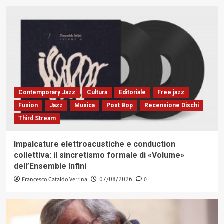
Contemporary Jazz
Cultura
Editoriale
Free jazz
Fusion
Jazz
Musica
Post Bop
Recensione Dischi
Third Stream
Impalcature elettroacustiche e conduction
collettiva: il sincretismo formale di «Volume»
dell’Ensemble Infini
Francesco Cataldo Verrina
0
07/08/2026