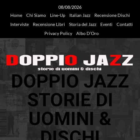
Vai
08/08/2026
al
Home
Chi Siamo
Line-Up
Italian Jazz
Recensione Dischi
contenuto
Interviste
Recensione Libri
Storia del Jazz
Eventi
Contatti
Privacy Policy
Albo D’Oro
DOPPIO JAZZ
STORIE DI
UOMINI &
DISCHI