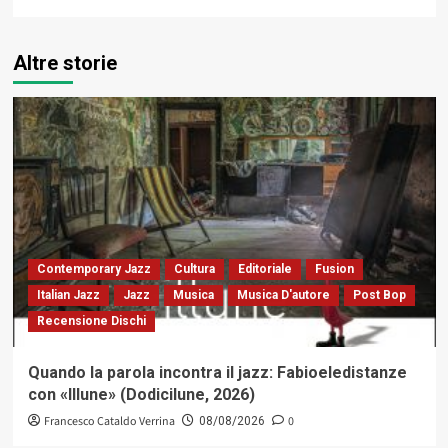
Altre storie
Contemporary Jazz
Cultura
Editoriale
Fusion
Italian Jazz
Jazz
Musica
Musica D'autore
Post Bop
Recensione Dischi
Quando la parola incontra il jazz: Fabioeledistanze
con «Illune» (Dodicilune, 2026)
Francesco Cataldo Verrina
0
08/08/2026