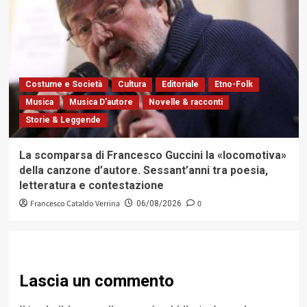
Costume e Società
Cultura
Editoriale
Etno-Folk
Musica
Musica D'autore
Novelle & racconti
Storie & Leggende
La scomparsa di Francesco Guccini la «locomotiva»
della canzone d’autore. Sessant’anni tra poesia,
letteratura e contestazione
Francesco Cataldo Verrina
0
06/08/2026
Lascia un commento