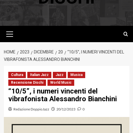
Menu
principale
HOME
2023
DICEMBRE
20
“10/5”, I NUMERI VINCENTI DEL
VIBRAFONISTA ALESSANDRO BIANCHINI
Cultura
Italian Jazz
Jazz
Musica
Recensione Dischi
World Music
“10/5”, i numeri vincenti del
vibrafonista Alessandro Bianchini
Redazione DoppioJazz
20/12/2023
0