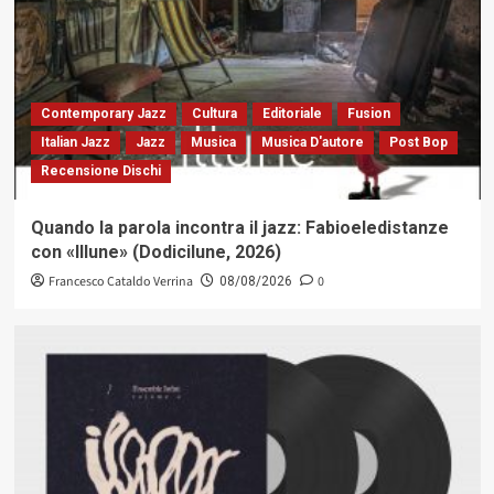
Contemporary Jazz
Cultura
Editoriale
Fusion
Italian Jazz
Jazz
Musica
Musica D'autore
Post Bop
Recensione Dischi
Quando la parola incontra il jazz: Fabioeledistanze
con «Illune» (Dodicilune, 2026)
Francesco Cataldo Verrina
0
08/08/2026