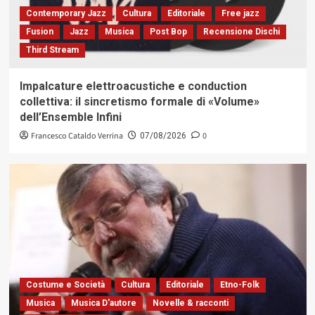
Contemporary Jazz
Cultura
Editoriale
Free jazz
Fusion
Jazz
Musica
Post Bop
Recensione Dischi
Third Stream
Impalcature elettroacustiche e conduction
collettiva: il sincretismo formale di «Volume»
dell’Ensemble Infini
Francesco Cataldo Verrina
0
07/08/2026
Costume e Società
Cultura
Editoriale
Etno-Folk
Musica
Musica D'autore
Novelle & racconti