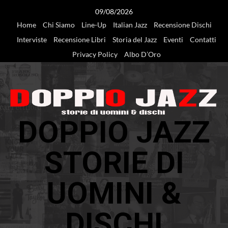
Vai
09/08/2026
al
Home
Chi Siamo
Line-Up
Italian Jazz
Recensione Dischi
contenuto
Interviste
Recensione Libri
Storia del Jazz
Eventi
Contatti
Privacy Policy
Albo D’Oro
DOPPIO JAZZ
STORIE DI
UOMINI &
DISCHI