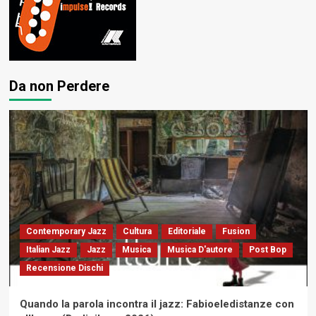
Da non Perdere
Contemporary Jazz
Cultura
Editoriale
Fusion
Italian Jazz
Jazz
Musica
Musica D'autore
Post Bop
Recensione Dischi
Quando la parola incontra il jazz: Fabioeledistanze con