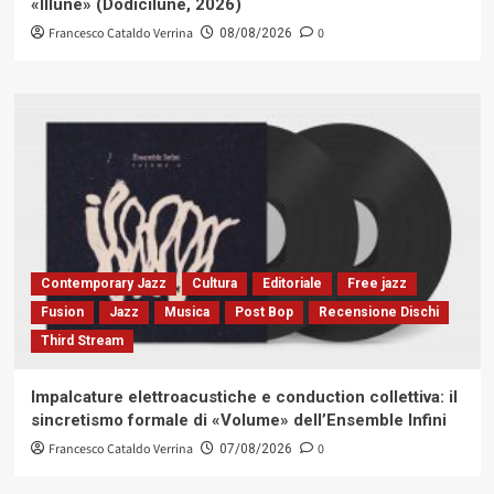
«Illune» (Dodicilune, 2026)
Francesco Cataldo Verrina
0
08/08/2026
Contemporary Jazz
Cultura
Editoriale
Free jazz
Fusion
Jazz
Musica
Post Bop
Recensione Dischi
Third Stream
Impalcature elettroacustiche e conduction collettiva: il
sincretismo formale di «Volume» dell’Ensemble Infini
Francesco Cataldo Verrina
0
07/08/2026